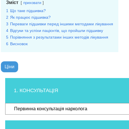
Зміст
приховати
1
Що таке підшивка?
2
Як працює підшивка?
3
Переваги підшивки перед іншими методами лікування
4
Відгуки та успіхи пацієнтів, що пройшли підшивку
5
Порівняння з результатами інших методів лікування
6
Висновок
Цiни
1. КОНСУЛЬТАЦІЯ
Первинна консультація нарколога