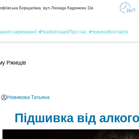
Софіївська Борщагівка, вул.Леоніда Каденюка 11в
ання наркоманії
Реабілітація
Про нас
Новини
Контакти
зму Ржищів
Новикова Татьяна
Підшивка від алкого