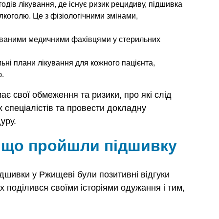
тодів лікування, де існує ризик рецидиву, підшивка
коголю. Це з фізіологічними змінами,
ованими медичними фахівцями у стерильних
ьні плани лікування для кожного пацієнта,
ю.
є свої обмеження та ризики, про які слід
 спеціалістів та провести докладну
уру.
в, що пройшли підшивку
дшивки у Ржищеві були позитивні відгуки
их поділився своїми історіями одужання і тим,