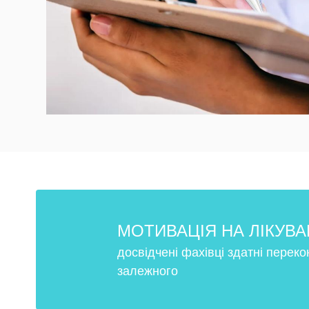
МОТИВАЦІЯ НА ЛІКУВ
досвідчені фахівці здатні перек
залежного