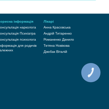
орисна інформація
Лікарі
онсультація нарколога
Анна Красовська
онсультація Психіатра
Андрій Титаренко
онсультація психолога
Романенко Данило
нформація для родичів
Тетяна Новікова
алежних
Дзюбак Віталій