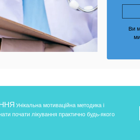
Ви м
ми
АННЯ
Унікальна мотиваційна методика і
онати почати лікування практично будь-якого