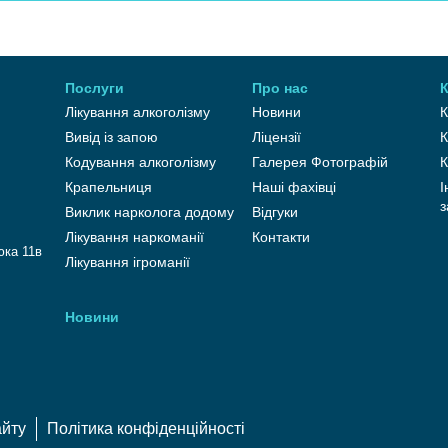
Послуги
Про нас
К
Лікування алкоголізму
Новини
К
Вивід із запою
Ліцензії
К
Кодування алкоголізму
Галерея Фотографій
К
Крапельниця
Наші фахівці
І
з
Виклик нарколога додому
Відгуки
Лікування наркоманії
Контакти
юка 11в
Лікування ігроманії
Новини
айту
Політика конфіденційності