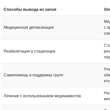
Способы вывода из запоя
Оп
Мед
Медицинская детоксикация
с 
си
Ст
Реабилитация в стационаре
ре
тер
Уча
Самопомощь и поддержка групп
обм
кто
На
Лечение с использованием медикаментов
жел