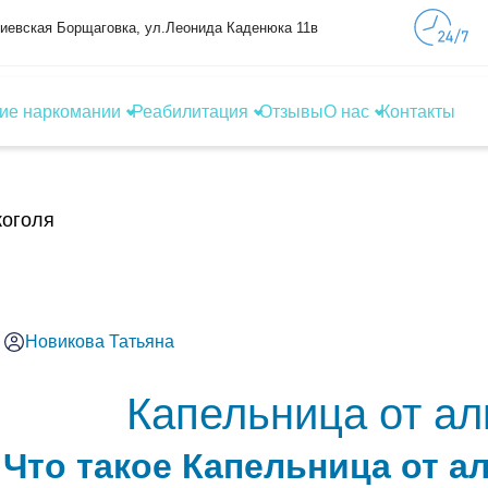
фиевская Борщаговка, ул.Леонида Каденюка 11в
ие наркомании
Реабилитация
Отзывы
О нас
Контакты
коголя
Новикова Татьяна
Капельница от ал
Что такое Капельница от а