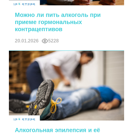
Можно ли пить алкоголь при
приеме гормональных
контрацептивов
20.01.2026
5228
Алкогольная эпилепсия и её